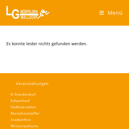
Zum
Inhalt
Menü
springen
Es konnte leider nichts gefunden werden.
Veranstaltungen
6-Stundenlauf
Adventlauf
Halbmarathon
Marathonstaffel
Stadionfest
Winterlaufserie