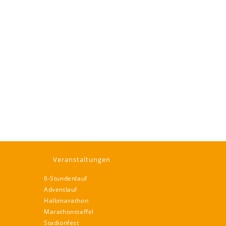
Veranstaltungen
6-Stundenlauf
Adventlauf
Halbmarathon
Marathonstaffel
Stadionfest