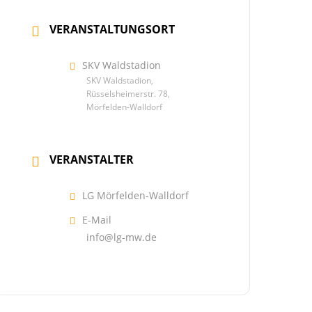
VERANSTALTUNGSORT
SKV Waldstadion
SKV Waldstadion,
Rüsselsheimerstr. 78,
Mörfelden-Walldorf
VERANSTALTER
LG Mörfelden-Walldorf
E-Mail
info@lg-mw.de