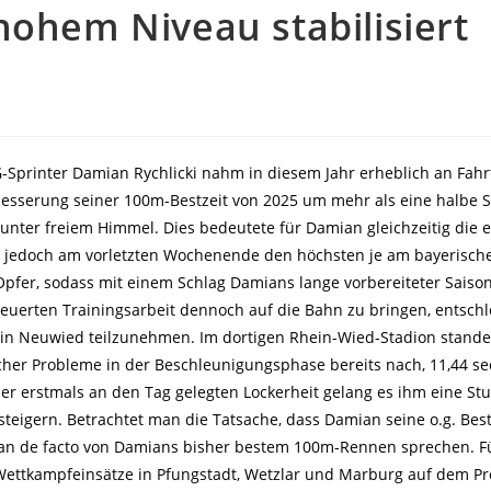
hohem Niveau stabilisiert
G-Sprinter Damian Rychlicki nahm in diesem Jahr erheblich an Fahr
rbesserung seiner 100m-Bestzeit von 2025 um mehr als eine halbe S
e unter freiem Himmel. Dies bedeutete für Damian gleichzeitig die e
en jedoch am vorletzten Wochenende den höchsten je am bayerisch
pfer, sodass mit einem Schlag Damians lange vorbereiteter Saiso
euerten Trainingsarbeit dennoch auf die Bahn zu bringen, entschl
n Neuwied teilzunehmen. Im dortigen Rhein-Wied-Stadion standen
her Probleme in der Beschleunigungsphase bereits nach, 11,44 se
er erstmals an den Tag gelegten Lockerheit gelang es ihm eine S
eigern. Betrachtet man die Tatsache, dass Damian seine o.g. Best
man de facto von Damians bisher bestem 100m-Rennen sprechen. Fü
e Wettkampfeinsätze in Pfungstadt, Wetzlar und Marburg auf dem P