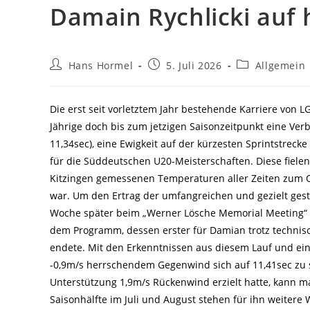
Damain Rychlicki auf 
Beitrags-
Beitrag
Beitrags-
Hans Hormel
5. Juli 2026
Allgemein
Autor:
veröffentlicht:
Kategorie:
Die erst seit vorletztem Jahr bestehende Karriere von L
Jährige doch bis zum jetzigen Saisonzeitpunkt eine Ve
11,34sec), eine Ewigkeit auf der kürzesten Sprintstreck
für die Süddeutschen U20-Meisterschaften. Diese fiel
Kitzingen gemessenen Temperaturen aller Zeiten zum O
war. Um den Ertrag der umfangreichen und gezielt gest
Woche später beim „Werner Lösche Memorial Meeting“ i
dem Programm, dessen erster für Damian trotz technisc
endete. Mit den Erkenntnissen aus diesem Lauf und ein
-0,9m/s herrschendem Gegenwind sich auf 11,41sec zu st
Unterstützung 1,9m/s Rückenwind erzielt hatte, kann 
Saisonhälfte im Juli und August stehen für ihn weiter