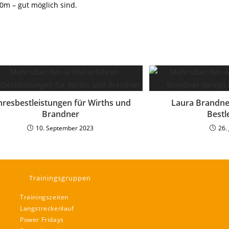
00m – gut möglich sind.
hresbestleistungen für Wirths und
Laura Brandne
Brandner
Bestl
10. September 2023
26. 
Trainingsgruppen
Trainingszeiten
Langstreckenlauf
Power Fridays