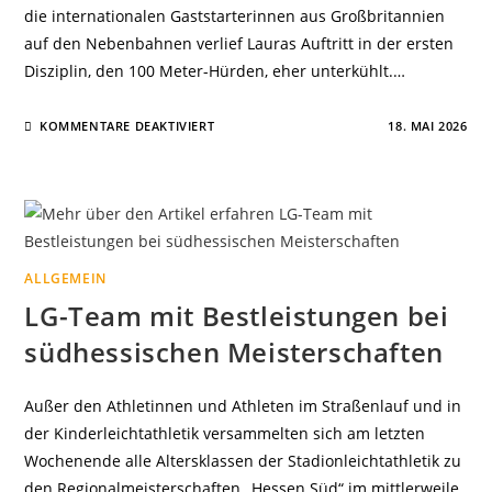
die internationalen Gaststarterinnen aus Großbritannien
auf den Nebenbahnen verlief Lauras Auftritt in der ersten
Disziplin, den 100 Meter-Hürden, eher unterkühlt.…
FÜR
KOMMENTARE DEAKTIVIERT
18. MAI 2026
LAURA
BRANDNER
KÄMPFT
SICH
IM
SIEBENKAMPF
FULMINANT
ZURÜCK
ALLGEMEIN
LG-Team mit Bestleistungen bei
südhessischen Meisterschaften
Außer den Athletinnen und Athleten im Straßenlauf und in
der Kinderleichtathletik versammelten sich am letzten
Wochenende alle Altersklassen der Stadionleichtathletik zu
den Regionalmeisterschaften „Hessen Süd“ im mittlerweile