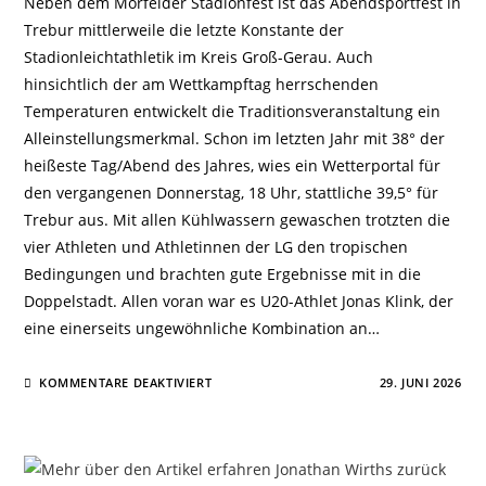
Neben dem Mörfelder Stadionfest ist das Abendsportfest in
Trebur mittlerweile die letzte Konstante der
Stadionleichtathletik im Kreis Groß-Gerau. Auch
hinsichtlich der am Wettkampftag herrschenden
Temperaturen entwickelt die Traditionsveranstaltung ein
Alleinstellungsmerkmal. Schon im letzten Jahr mit 38° der
heißeste Tag/Abend des Jahres, wies ein Wetterportal für
den vergangenen Donnerstag, 18 Uhr, stattliche 39,5° für
Trebur aus. Mit allen Kühlwassern gewaschen trotzten die
vier Athleten und Athletinnen der LG den tropischen
Bedingungen und brachten gute Ergebnisse mit in die
Doppelstadt. Allen voran war es U20-Athlet Jonas Klink, der
eine einerseits ungewöhnliche Kombination an…
FÜR
KOMMENTARE DEAKTIVIERT
29. JUNI 2026
JONAS
KLINK
LÄUFT
IN
TREBUR
HEISS