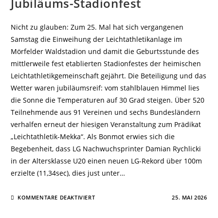
Jubiläums-Stadionfest
Nicht zu glauben: Zum 25. Mal hat sich vergangenen
Samstag die Einweihung der Leichtathletikanlage im
Mörfelder Waldstadion und damit die Geburtsstunde des
mittlerweile fest etablierten Stadionfestes der heimischen
Leichtathletikgemeinschaft gejährt. Die Beteiligung und das
Wetter waren jubiläumsreif: vom stahlblauen Himmel lies
die Sonne die Temperaturen auf 30 Grad steigen. Über 520
Teilnehmende aus 91 Vereinen und sechs Bundesländern
verhalfen erneut der hiesigen Veranstaltung zum Prädikat
„Leichtathletik-Mekka“. Als Bonmot erwies sich die
Begebenheit, dass LG Nachwuchsprinter Damian Rychlicki
in der Altersklasse U20 einen neuen LG-Rekord über 100m
erzielte (11,34sec), dies just unter…
FÜR
KOMMENTARE DEAKTIVIERT
25. MAI 2026
HISTORISCHER
REKORD
BEI