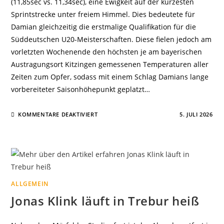
(11,85sec vs. 11,34sec), eine Ewigkeit auf der kürzesten
Sprintstrecke unter freiem Himmel. Dies bedeutete für
Damian gleichzeitig die erstmalige Qualifikation für die
Süddeutschen U20-Meisterschaften. Diese fielen jedoch am
vorletzten Wochenende den höchsten je am bayerischen
Austragungsort Kitzingen gemessenen Temperaturen aller
Zeiten zum Opfer, sodass mit einem Schlag Damians lange
vorbereiteter Saisonhöhepunkt geplatzt…
FÜR
KOMMENTARE DEAKTIVIERT
5. JULI 2026
DAMAIN
RYCHLICKI
AUF
HOHEM
NIVEAU
STABILISIERT
ALLGEMEIN
Jonas Klink läuft in Trebur heiß