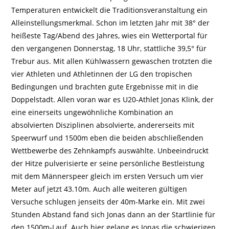
Temperaturen entwickelt die Traditionsveranstaltung ein
Alleinstellungsmerkmal. Schon im letzten Jahr mit 38° der
heißeste Tag/Abend des Jahres, wies ein Wetterportal für
den vergangenen Donnerstag, 18 Uhr, stattliche 39,5° für
Trebur aus. Mit allen Kühlwassern gewaschen trotzten die
vier Athleten und Athletinnen der LG den tropischen
Bedingungen und brachten gute Ergebnisse mit in die
Doppelstadt. Allen voran war es U20-Athlet Jonas Klink, der
eine einerseits ungewöhnliche Kombination an
absolvierten Disziplinen absolvierte, andererseits mit
Speerwurf und 1500m eben die beiden abschließenden
Wettbewerbe des Zehnkampfs auswählte. Unbeeindruckt
der Hitze pulverisierte er seine persönliche Bestleistung
mit dem Männerspeer gleich im ersten Versuch um vier
Meter auf jetzt 43.10m. Auch alle weiteren gültigen
Versuche schlugen jenseits der 40m-Marke ein. Mit zwei
Stunden Abstand fand sich Jonas dann an der Startlinie für
den 1500m-Lauf. Auch hier gelang es Jonas die schwierigen