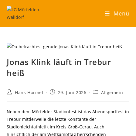
Zum
Inhalt
Menü
springen
Jonas Klink läuft in Trebur
heiß
Beitrags-
Beitrag
Beitrags-
Hans Hormel
29. Juni 2026
Allgemein
Autor:
veröffentlicht:
Kategorie:
Neben dem Mörfelder Stadionfest ist das Abendsportfest in
Trebur mittlerweile die letzte Konstante der
Stadionleichtathletik im Kreis Groß-Gerau. Auch
hinsichtlich der am Wettkampftag herrschenden