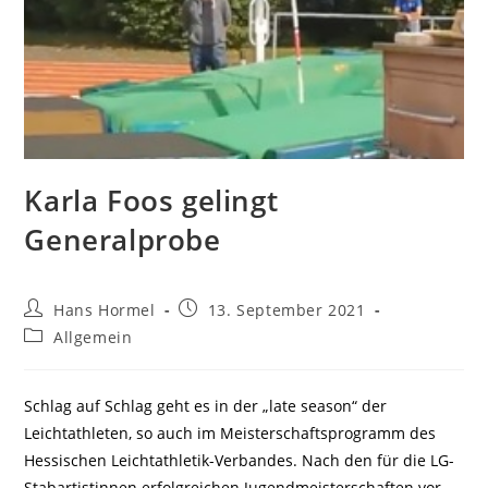
Karla Foos gelingt
Generalprobe
Beitrags-
Beitrag
Hans Hormel
13. September 2021
Autor:
veröffentlicht:
Beitrags-
Allgemein
Kategorie:
Schlag auf Schlag geht es in der „late season“ der
Leichtathleten, so auch im Meisterschaftsprogramm des
Hessischen Leichtathletik-Verbandes. Nach den für die LG-
Stabartistinnen erfolgreichen Jugendmeisterschaften vor