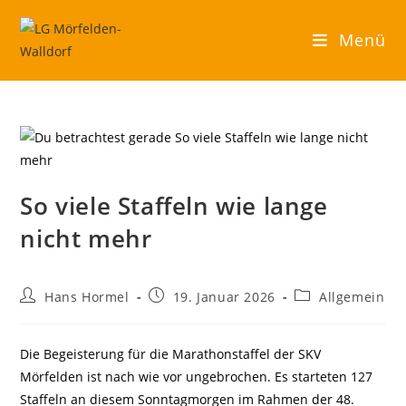
Zum
Inhalt
Menü
springen
So viele Staffeln wie lange
nicht mehr
Beitrags-
Beitrag
Beitrags-
Hans Hormel
19. Januar 2026
Allgemein
Autor:
veröffentlicht:
Kategorie:
Die Begeisterung für die Marathonstaffel der SKV
Mörfelden ist nach wie vor ungebrochen. Es starteten 127
Staffeln an diesem Sonntagmorgen im Rahmen der 48.